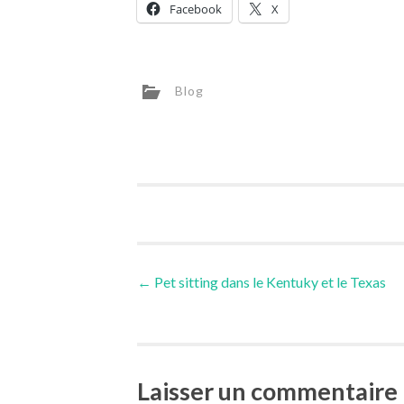
Facebook
X
Blog
Post
←
Pet sitting dans le Kentuky et le Texas
navigation
Laisser un commentaire