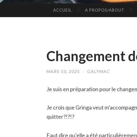
ACCUEIL
A PROPOS/ABOUT
SKIP
TO
CONTENT
Changement de 
MARS 10, 2025
/
GALYMAC
Je suis en préparation pour le changeme
Je crois que Gringa veut m’accompagn
quitter?!?!?
Faut dire qu’elle a été particulièremen