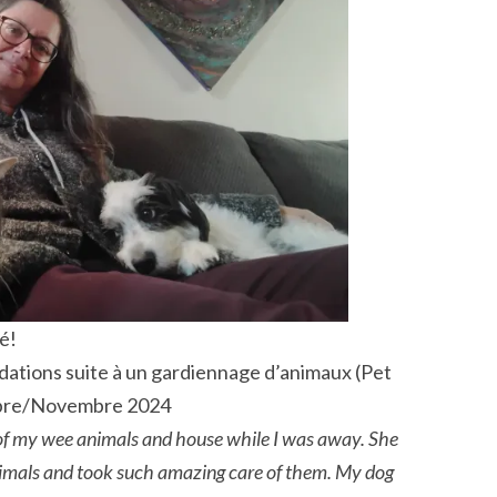
é!
ations suite à un gardiennage d’animaux (Pet
obre/Novembre 2024
of my wee animals and house while I was away. She
imals and took such amazing care of them. My dog