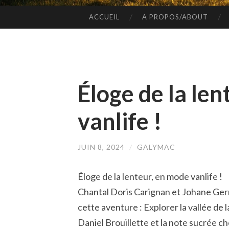
ACCUEIL
A PROPOS/ABOUT
SKIP
TO
CONTENT
Éloge de la le
vanlife !
JUIN 8, 2024
/
GALYMAC
Éloge de la lenteur, en mode vanlife !
Chantal Doris Carignan et Johane Germ
cette aventure : Explorer la vallée de
Daniel Brouillette et la note sucrée c