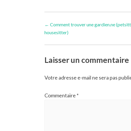
Post
←
Comment trouver une gardien.ne (petsitt
housesitter)
navigation
Laisser un commentaire
Votre adresse e-mail ne sera pas publi
Commentaire
*