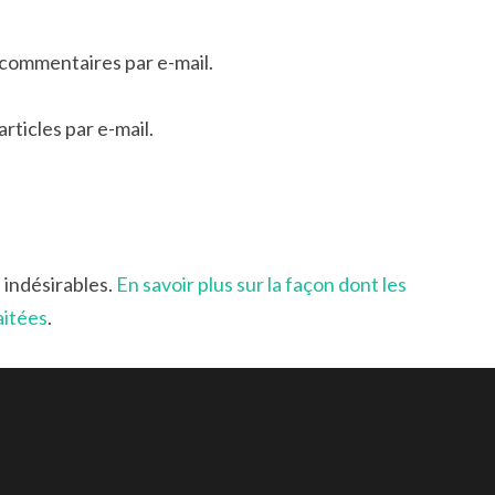
commentaires par e-mail.
ticles par e-mail.
s indésirables.
En savoir plus sur la façon dont les
aitées
.